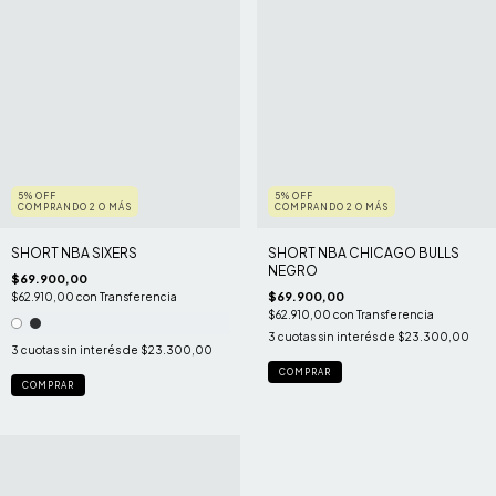
5% OFF
5% OFF
COMPRANDO 2 O MÁS
COMPRANDO 2 O MÁS
SHORT NBA SIXERS
SHORT NBA CHICAGO BULLS
NEGRO
$69.900,00
$69.900,00
$62.910,00
con
Transferencia
$62.910,00
con
Transferencia
3
cuotas sin interés de
$23.300,00
3
cuotas sin interés de
$23.300,00
COMPRAR
COMPRAR