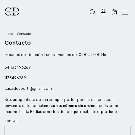
0
Inicio
.
Contacto
Contacto
Horarios de atención: Lunes a viernes de 10:00 a 17:00 Hs
541133496269
1133496269
casadesport1@gmail.com
Si te arrepentiste de una compra, podés pedir la cancelación
enviando este formulario
con tu número de orden.
Tenés como
máximo hasta 10 días corridos desde que recibiste el producto.
NOMBRE