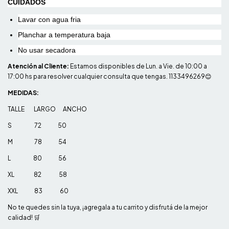
CUIDADOS
Lavar con agua fria
Planchar a temperatura baja
No usar secadora
Atención al Cliente:
Estamos disponibles de Lun. a Vie. de 10:00 a
17:00 hs para resolver cualquier consulta que tengas. 1133496269😊
MEDIDAS:
TALLE LARGO ANCHO
S 72 50
M 78 54
L 80 56
XL 82 58
XXL 83 60
No te quedes sin la tuya, ¡agregala a tu carrito y disfrutá de la mejor
calidad! 🛒