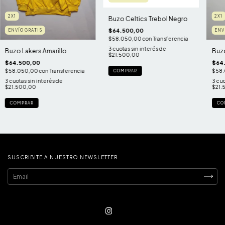
2X1
2X1
Buzo Celtics Trebol Negro
$64.500,00
ENVÍO GRATIS
ENV
$58.050,00
con
Transferencia
3
cuotas sin interés de
Buzo Lakers Amarillo
Buzo
$21.500,00
$64.500,00
$64
$58.050,00
con
Transferencia
$58
COMPRAR
3
cuotas sin interés de
3
cuo
$21.500,00
$21.
COMPRAR
CO
SUSCRIBITE A NUESTRO NEWSLETTER