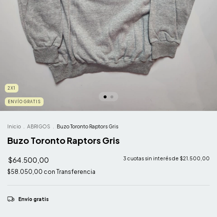
2X1
ENVÍO GRATIS
Inicio
.
ABRIGOS
.
Buzo Toronto Raptors Gris
Buzo Toronto Raptors Gris
$64.500,00
3
cuotas sin interés de
$21.500,00
$58.050,00
con
Transferencia
Envío gratis