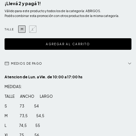
¡Llevá 2 y pagá 1!
Válido para este producto y todos los de la categoría: ABRIGOS.
Podés combinar esta promoción con otros productos de la misma categoría.
M
L
TALLE
MEDIOS DE PAGO
Atencion de Lun. a Vie. de 10:00 a 17:00 hs
MEDIDAS:
TALLE ANCHO LARGO
S 73 54
M 73,5 54,5
L 74,5 55
XL 75 56