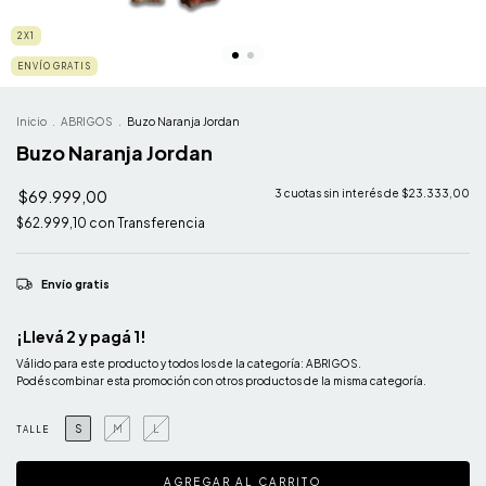
2X1
ENVÍO GRATIS
Inicio
.
ABRIGOS
.
Buzo Naranja Jordan
Buzo Naranja Jordan
$69.999,00
3
cuotas sin interés de
$23.333,00
$62.999,10
con
Transferencia
Envío gratis
¡Llevá 2 y pagá 1!
Válido para este producto y todos los de la categoría: ABRIGOS.
Podés combinar esta promoción con otros productos de la misma categoría.
S
M
L
TALLE