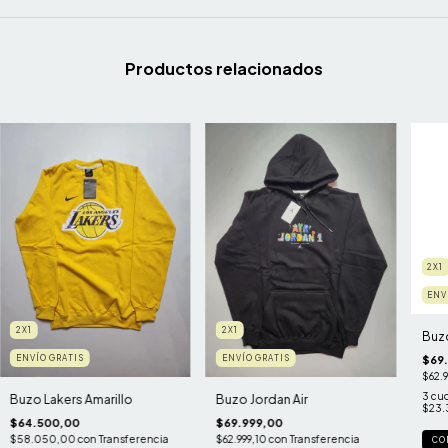
Productos relacionados
2X1
ENV
2X1
2X1
Buzo
$69
ENVÍO GRATIS
ENVÍO GRATIS
$62.9
3
cuo
Buzo Lakers Amarillo
Buzo Jordan Air
$23.
$64.500,00
$69.999,00
$58.050,00
con
Transferencia
$62.999,10
con
Transferencia
CO